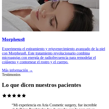
Morpheus8
Experimenta el estiramiento y rejuvenecimiento avanzado de la piel
con Morpheus8. Este tratamiento revolucionario combina
microagujas con energía de radiofrecuencia para remodelar el
colágeno y contornear el rostro y el cuerpo.
Más información →
Testimonios
Lo que dicen nuestros pacientes
“Mi experiencia en Aria Cosmetic surgery, fue increible