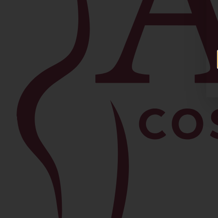
Facial
Blefaroplastia
Levantamiento de Cejas
Bichectomía
Lipo de Papada
Lifting Facial
Morpheus8
Lifting de Cuello
Rinoplastia
Ver todos los procedimientos →