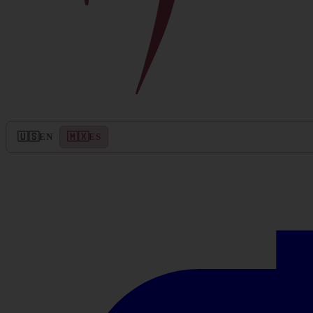
🇺🇸
🇲🇽
EN
ES