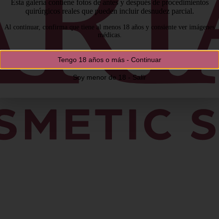
Esta galería contiene fotos de antes y después de procedimientos
quirúrgicos reales que pueden incluir desnudez parcial.
Al continuar, confirma que tiene al menos 18 años y consiente ver imágenes
médicas.
Tengo 18 años o más - Continuar
Soy menor de 18 - Salir