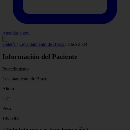
Agendar ahora
Antes
Después
Galería
/
Levantamiento de Brazo
/
Caso #524
Información del Paciente
Procedimiento
Levantamiento de Brazo
Altura
5'7"
Peso
195.6 lbs
¿Todo listo para su transformación?