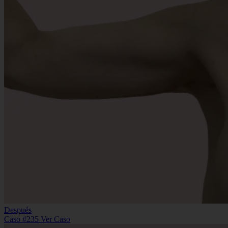
Después
Caso #235
Ver Caso