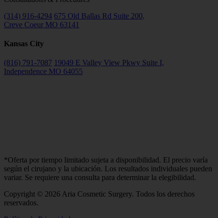
(314) 916-4294
675 Old Ballas Rd Suite 200,
Creve Coeur MO 63141
Kansas City
(816) 791-7087
19049 E Valley View Pkwy Suite I,
Independence MO 64055
*Oferta por tiempo limitado sujeta a disponibilidad. El precio varía
según el cirujano y la ubicación. Los resultados individuales pueden
variar. Se requiere una consulta para determinar la elegibilidad.
Copyright © 2026 Aria Cosmetic Surgery. Todos los derechos
reservados.