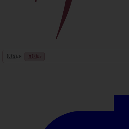
🇺🇸
🇲🇽
EN
ES