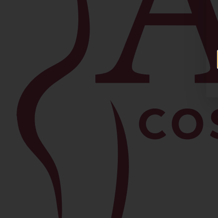
Facial
Blefaroplastia
Levantamiento de Cejas
Bichectomía
Lipo de Papada
Lifting Facial
Morpheus8
Lifting de Cuello
Rinoplastia
Ver todos los procedimientos →