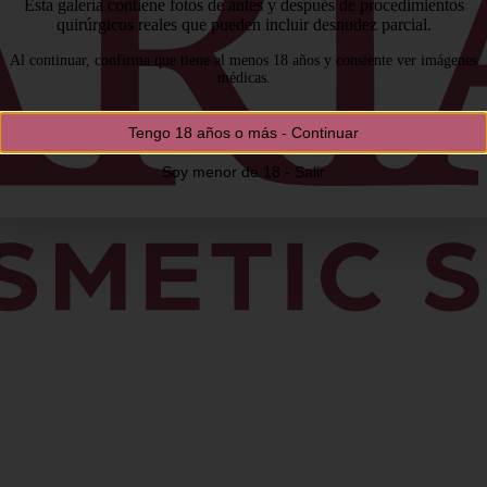
Esta galería contiene fotos de antes y después de procedimientos
quirúrgicos reales que pueden incluir desnudez parcial.
Al continuar, confirma que tiene al menos 18 años y consiente ver imágenes
médicas.
Tengo 18 años o más - Continuar
Soy menor de 18 - Salir