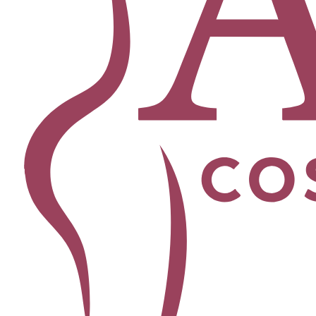
Facial
Blefaroplastia
Levantamiento de Cejas
Bichectomía
Lipo de Papada
Lifting Facial
Morpheus8
Lifting de Cuello
Rinoplastia
Ver todos los procedimientos →