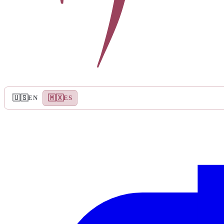
🇺🇸
🇲🇽
EN
ES