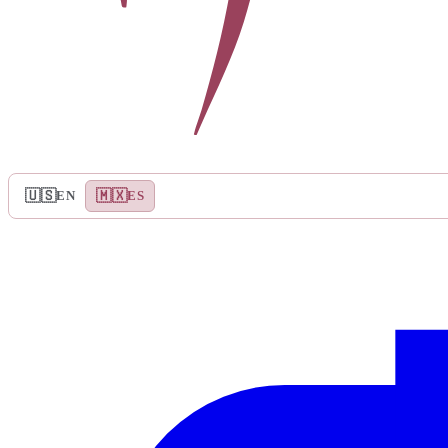
🇺🇸
🇲🇽
EN
ES