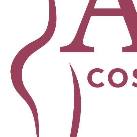
Facial
Blefaroplastia
Levantamiento de Cejas
Bichectomía
Lipo de Papada
Lifting Facial
Morpheus8
Lifting de Cuello
Rinoplastia
Ver todos los procedimientos →