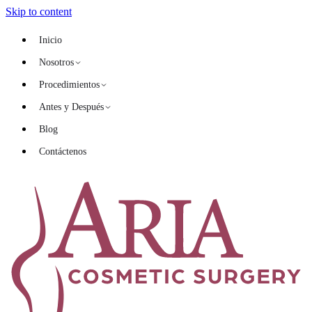
Skip to content
Inicio
Nosotros
Dr. Brian Porshinsky
Cirujano Plástico Doblemente
Procedimientos
Certificado
Antes y Después
Dr. Richard Shatz
Cirujano Plástico Certificado
Cuerpo
Dr. Pio Valenzuela
Cirujano Plástico Certificado
Aumento de senos
Blog
Sobre Aria →
Aumento de glúteos
Levantamiento de Brazo
Contáctenos
Abdominoplastia
BBL
Lifting de brazos
Mommy Makeover
Levantamiento de senos
Abdominoplastia No Quirúrgica
Reducción mamaria
Levantamiento de Muslo
Lipo papada
Abdominoplastia
Lipoescultura VASER 360
Lipo Vaser 360
Ver todos →
Senos
Aumento de Senos
Levantamiento de Senos
Reducción de Senos