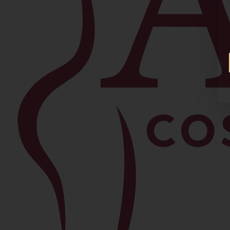
Facial
Blefaroplastia
Levantamiento de Cejas
Bichectomía
Lipo de Papada
Lifting Facial
Morpheus8
Lifting de Cuello
Rinoplastia
Ver todos los procedimientos →