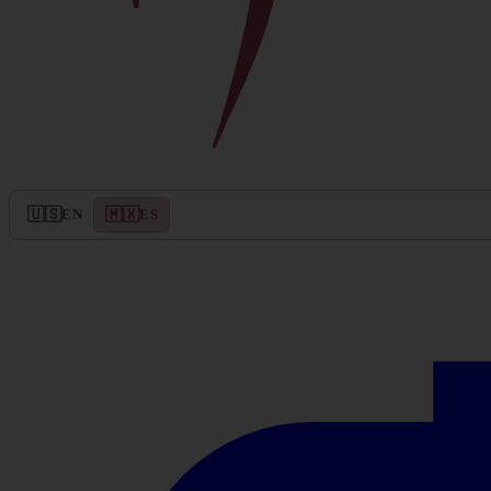
🇺🇸
🇲🇽
EN
ES