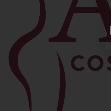
Facial
Blefaroplastia
Levantamiento de Cejas
Bichectomía
Lipo de Papada
Lifting Facial
Morpheus8
Lifting de Cuello
Rinoplastia
Ver todos los procedimientos →