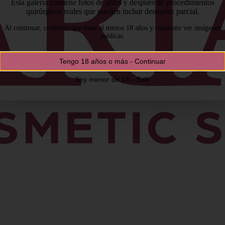
Esta galería contiene fotos de antes y después de procedimientos
quirúrgicos reales que pueden incluir desnudez parcial.
Al continuar, confirma que tiene al menos 18 años y consiente ver imágenes
médicas.
Tengo 18 años o más - Continuar
Soy menor de 18 - Salir