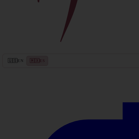
🇺🇸
🇲🇽
EN
ES