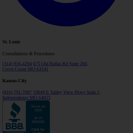
St. Louis
Consultations & Procedures
(314) 916-4294
675 Old Ballas Rd Suite 200,
Creve Coeur MO 63141
Kansas City
(816) 791-7087
19049 E Valley View Pkwy Suite I,
Independence MO 64055