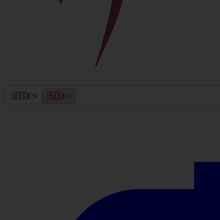
🇺🇸
🇲🇽
EN
ES