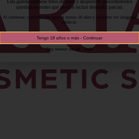
Esta galería contiene fotos de antes y después de procedimientos
quirúrgicos reales que pueden incluir desnudez parcial.
Al continuar, confirma que tiene al menos 18 años y consiente ver imágenes
médicas.
Tengo 18 años o más - Continuar
Soy menor de 18 - Salir