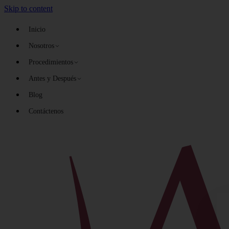
Skip to content
Inicio
Nosotros
Dr. Brian Porshinsky
Cirujano Plástico Doblemente Cert
Procedimientos
Dr. Richard Shatz
Cirujano Plástico Certificado
Antes y Después
Dr. Pio Valenzuela
Cirujano Plástico Certificado
Cuerpo
Sobre Aria →
Aumento de senos
Blog
Aumento de glúteos
Levantamiento de Brazo
Contáctenos
Abdominoplastia
BBL
Lifting de brazos
Mommy Makeover
Levantamiento de senos
Abdominoplastia No Quirúrgica
Reducción mamaria
Levantamiento de Muslo
Lipo papada
Abdominoplastia
Lipoescultura VASER 360
Lipo Vaser 360
Ver todos →
Senos
Aumento de Senos
Levantamiento de Senos
Reducción de Senos