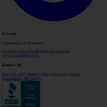
St. Louis
Consultations & Procedures
(314) 916-4294
675 Old Ballas Rd Suite 200,
Creve Coeur MO 63141
Kansas City
(816) 791-7087
19049 E Valley View Pkwy Suite I,
Independence MO 64055