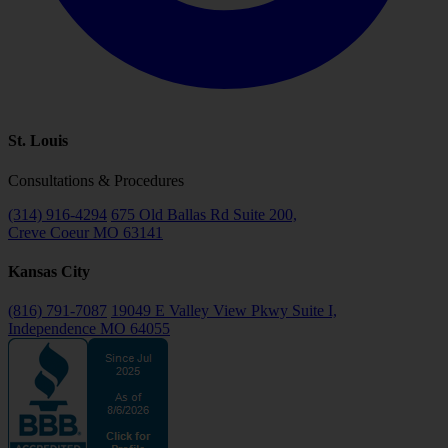
St. Louis
Consultations & Procedures
(314) 916-4294
675 Old Ballas Rd Suite 200,
Creve Coeur MO 63141
Kansas City
(816) 791-7087
19049 E Valley View Pkwy Suite I,
Independence MO 64055