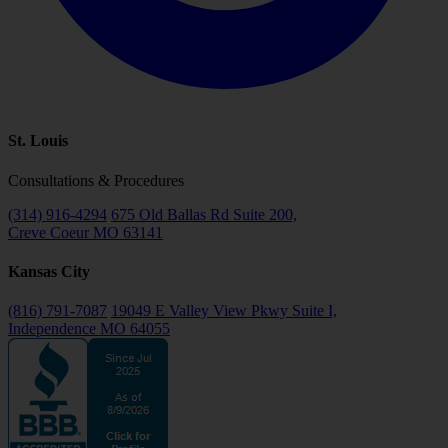
St. Louis
Consultations & Procedures
(314) 916-4294
675 Old Ballas Rd Suite 200,
Creve Coeur MO 63141
Kansas City
(816) 791-7087
19049 E Valley View Pkwy Suite I,
Independence MO 64055