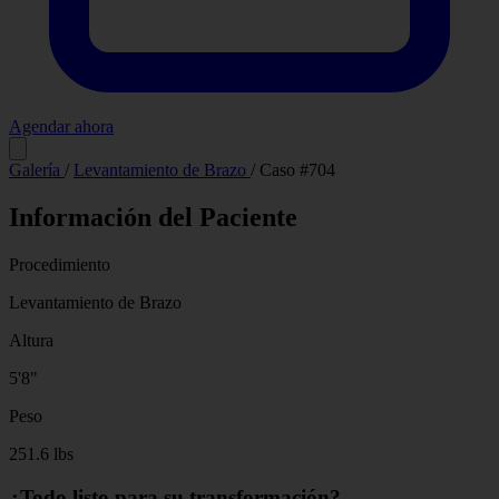
Agendar ahora
Antes
Después
Galería
/
Levantamiento de Brazo
/
Caso #704
Información del Paciente
Procedimiento
Levantamiento de Brazo
Altura
5'8"
Peso
251.6 lbs
¿Todo listo para su transformación?