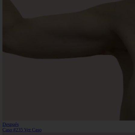
Después
Caso #235
Ver Caso