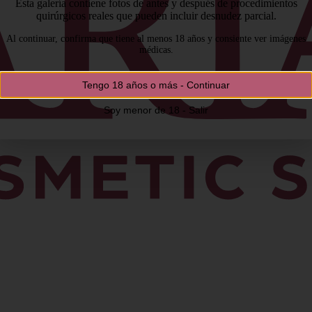
Esta galería contiene fotos de antes y después de procedimientos
quirúrgicos reales que pueden incluir desnudez parcial.
Al continuar, confirma que tiene al menos 18 años y consiente ver imágenes
médicas.
Tengo 18 años o más - Continuar
Soy menor de 18 - Salir