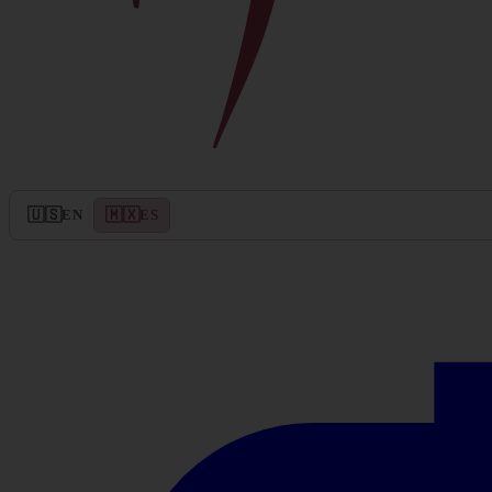
🇺🇸
🇲🇽
EN
ES