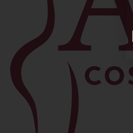
Facial
Blefaroplastia
Levantamiento de Cejas
Bichectomía
Lipo de Papada
Lifting Facial
Morpheus8
Lifting de Cuello
Rinoplastia
Ver todos los procedimientos →