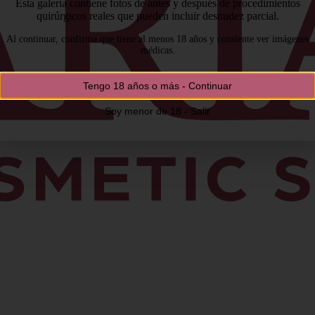
Esta galería contiene fotos de antes y después de procedimientos
quirúrgicos reales que pueden incluir desnudez parcial.
Al continuar, confirma que tiene al menos 18 años y consiente ver imágenes
médicas.
Tengo 18 años o más - Continuar
Soy menor de 18 - Salir