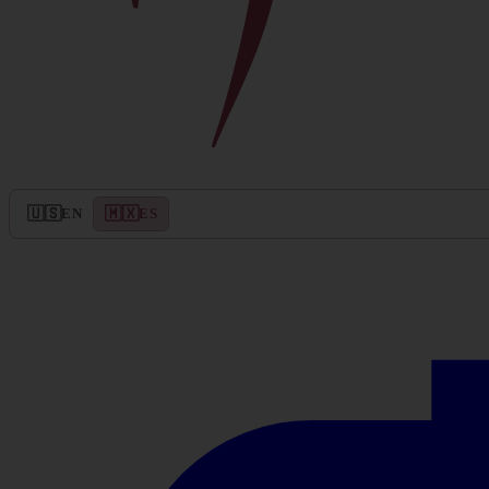
🇺🇸
🇲🇽
EN
ES