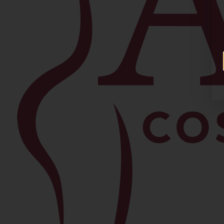
Facial
Blefaroplastia
Levantamiento de Cejas
Bichectomía
Lipo de Papada
Lifting Facial
Morpheus8
Lifting de Cuello
Rinoplastia
Ver todos los procedimientos →