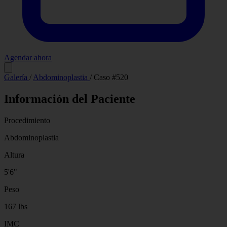
Agendar ahora
Antes
Después
Galería
/
Abdominoplastia
/
Caso #520
Información del Paciente
Procedimiento
Abdominoplastia
Altura
5'6"
Peso
167 lbs
IMC