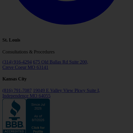
St. Louis
Consultations & Procedures
(314) 916-4294
675 Old Ballas Rd Suite 200,
Creve Coeur MO 63141
Kansas City
(816) 791-7087
19049 E Valley View Pkwy Suite I,
Independence MO 64055